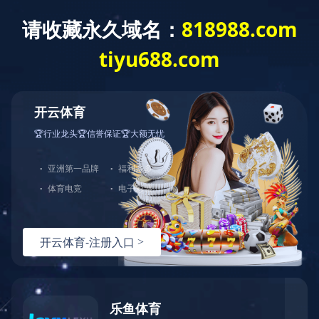
没有找到站点
您的请求在Web服务器中没有找到对应的站点！
可能原因：
您没有将此域名或IP绑定到对应站点!
配置文件未生效!
如何解决：
检查是否已经绑定到对应站点，若确认已绑定，请尝试重载Web服
检查端口是否正确；
若您使用了CDN产品，请尝试清除CDN缓存；
普通网站访客，请联系网站管理员；