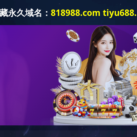
到站点
在Web服务器中没有找到对应的站点！
因：
有将此域名或IP绑定到对应站点!
文件未生效!
决：
是否已经绑定到对应站点，若确认已绑定，请尝试重载Web服务；
端口是否正确；