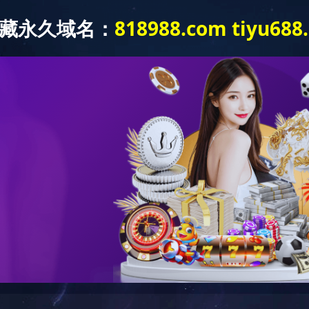
到站点
在Web服务器中没有找到对应的站点！
因：
有将此域名或IP绑定到对应站点!
文件未生效!
决：
是否已经绑定到对应站点，若确认已绑定，请尝试重载Web服务；
端口是否正确；