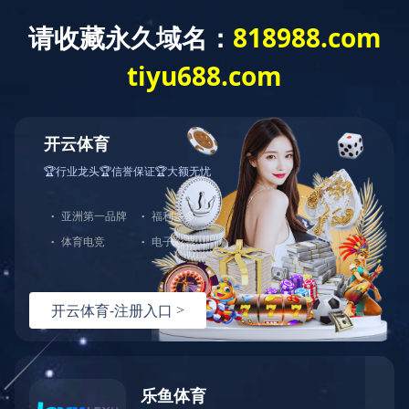
没有找到站点
您的请求在Web服务器中没有找到对应的站点！
可能原因：
您没有将此域名或IP绑定到对应站点!
配置文件未生效!
如何解决：
检查是否已经绑定到对应站点，若确认已绑定，请尝试重载Web服
检查端口是否正确；
若您使用了CDN产品，请尝试清除CDN缓存；
普通网站访客，请联系网站管理员；