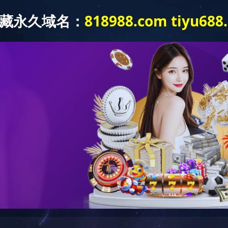
到站点
在Web服务器中没有找到对应的站点！
因：
有将此域名或IP绑定到对应站点!
文件未生效!
决：
是否已经绑定到对应站点，若确认已绑定，请尝试重载Web服务；
端口是否正确；