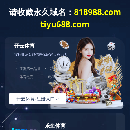
没有找到站点
您的请求在Web服务器中没有找到对应的站点！
可能原因：
您没有将此域名或IP绑定到对应站点!
配置文件未生效!
如何解决：
检查是否已经绑定到对应站点，若确认已绑定，请尝试重载Web服
检查端口是否正确；
若您使用了CDN产品，请尝试清除CDN缓存；
普通网站访客，请联系网站管理员；