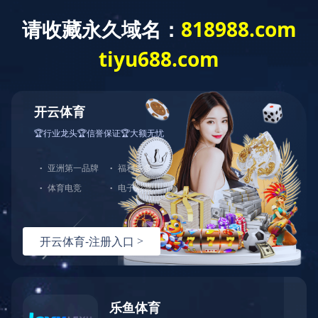
没有找到站点
您的请求在Web服务器中没有找到对应的站点！
可能原因：
您没有将此域名或IP绑定到对应站点!
配置文件未生效!
如何解决：
检查是否已经绑定到对应站点，若确认已绑定，请尝试重载Web服
检查端口是否正确；
若您使用了CDN产品，请尝试清除CDN缓存；
普通网站访客，请联系网站管理员；