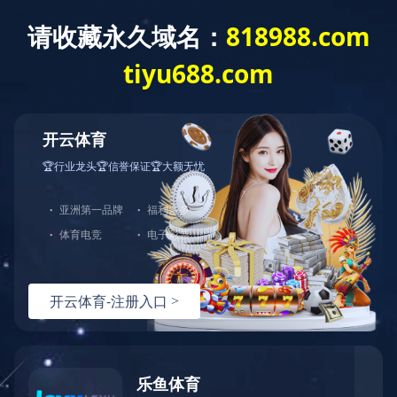
没有找到站点
您的请求在Web服务器中没有找到对应的站点！
可能原因：
您没有将此域名或IP绑定到对应站点!
配置文件未生效!
如何解决：
检查是否已经绑定到对应站点，若确认已绑定，请尝试重载Web服
检查端口是否正确；
若您使用了CDN产品，请尝试清除CDN缓存；
普通网站访客，请联系网站管理员；