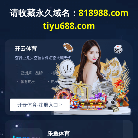
没有找到站点
您的请求在Web服务器中没有找到对应的站点！
可能原因：
您没有将此域名或IP绑定到对应站点!
配置文件未生效!
如何解决：
检查是否已经绑定到对应站点，若确认已绑定，请尝试重载Web服
检查端口是否正确；
若您使用了CDN产品，请尝试清除CDN缓存；
普通网站访客，请联系网站管理员；